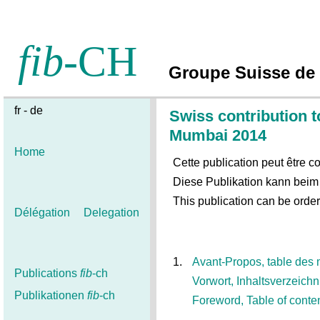
fib
-CH
Groupe Suisse de
fr - de
Swiss contribution t
Mumbai 2014
Home
Cette publication peut être
Diese Publikation kann beim 
This publication can be orde
Délégation
Delegation
1.
Avant-Propos, table des 
Publications
fib
-ch
Vorwort, Inhaltsverzeichn
Publikationen
fib
-ch
Foreword, Table of conte