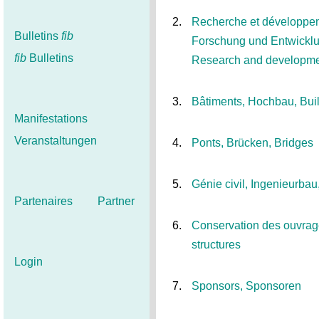
2.
Recherche et développe
Bulletins
fib
Forschung und Entwickl
fib
Bulletins
Research and developm
3.
Bâtiments, Hochbau, Bui
Manifestations
Veranstaltungen
4.
Ponts, Brücken, Bridges
5.
Génie civil, Ingenieurbau
Partenaires
Partner
6.
Conservation des ouvrag
structures
Login
7.
Sponsors, Sponsoren